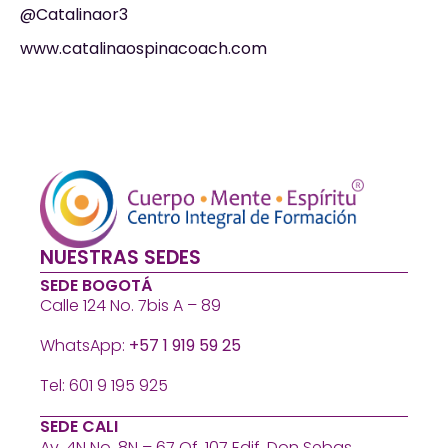
@Catalinaor3
www.catalinaospinacoach.com
NUESTRAS SEDES
SEDE BOGOTÁ
Calle 124 No. 7bis A – 89
WhatsApp:
+57 1 919 59 25
Tel: 601 9 195 925
SEDE CALI
Av. 4N No. 8N – 67 Of. 107 Edif. Don Sebas.