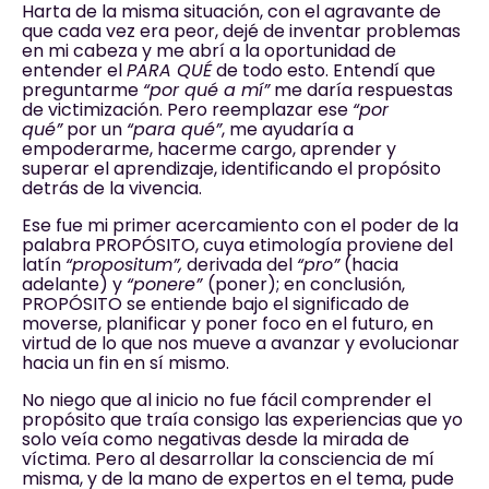
Harta de la misma situación, con el agravante de
que cada vez era peor, dejé de inventar problemas
en mi cabeza y me abrí a la oportunidad de
entender el
PARA QUÉ
de todo esto. Entendí que
preguntarme
“por qué a mí”
me daría respuestas
de victimización. Pero reemplazar ese
“por
qué”
por un
“para qué”
, me ayudaría a
empoderarme, hacerme cargo, aprender y
superar el aprendizaje, identificando el propósito
detrás de la vivencia.
Ese fue mi primer acercamiento con el poder de la
palabra PROPÓSITO, cuya etimología proviene del
latín
“propositum”,
derivada del
“pro”
(hacia
adelante) y
“ponere”
(poner); en conclusión,
PROPÓSITO se entiende bajo el significado de
moverse, planificar y poner foco en el futuro, en
virtud de lo que nos mueve a avanzar y evolucionar
hacia un fin en sí mismo.
No niego que al inicio no fue fácil comprender el
propósito que traía consigo las experiencias que yo
solo veía como negativas desde la mirada de
víctima. Pero al desarrollar la consciencia de mí
misma, y de la mano de expertos en el tema, pude