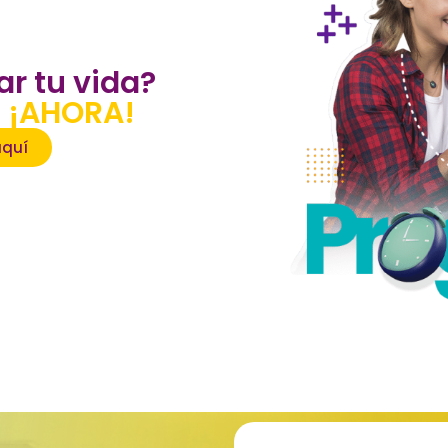
ar tu vida?
a
¡AHORA!
aquí