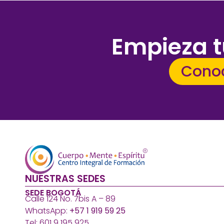
Empieza t
Conoc
NUESTRAS SEDES
SEDE BOGOTÁ
Calle 124 No. 7bis A – 89
WhatsApp:
+57 1 919 59 25
Tel: 601 9 195 925