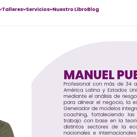
Talleres
Servicios
Nuestro Libro
Blog
MANUEL PU
Profesional con más de 34 añ
América Latina y Estados U
mediante el análisis de riesgo
para alinear el negocio, la e
Generador de modelos integ
coaching, fortaleciendo la
trabajo con base en la teoría
distintos sectores de la e
nacionales e internacional