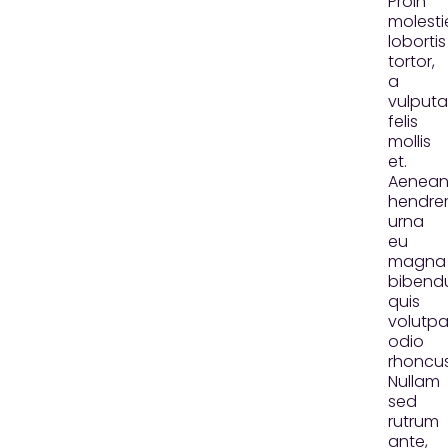
Proin
molesti
lobortis
tortor,
a
vulputa
felis
mollis
et.
Aenea
hendrer
urna
eu
magna
bibend
quis
volutpa
odio
rhoncus
Nullam
sed
rutrum
ante,