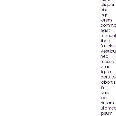
aliqua
nisi
eget
lorem
commo
eget
fermen
libero
faucibu
Vestib
nec
massa
vitae
ligula
porttito
lobortis
in
quis
leo.
Nullam
ullamco
ipsum