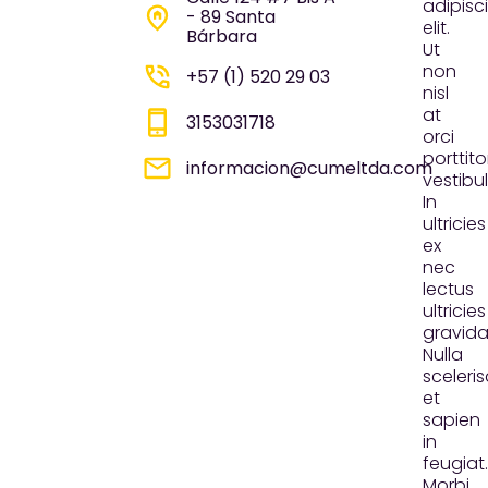
adipisc
- 89 Santa
elit.
Bárbara
Ut
non
+57 (1) 520 29 03
nisl
at
3153031718
orci
porttito
informacion@cumeltda.com
vestibu
In
ultricies
ex
nec
lectus
ultricies
gravida
Nulla
sceleri
et
sapien
in
feugiat.
Morbi