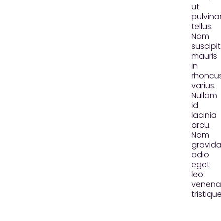
ut
pulvina
tellus.
Nam
suscipit
mauris
in
rhoncu
varius.
Nullam
id
lacinia
arcu.
Nam
gravid
odio
eget
leo
venenat
tristique