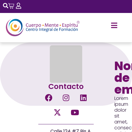
No
de
Contacto
em
Lorem
ipsum
dolor
sit
amet,
consec
Calle 124 #7 Bis A